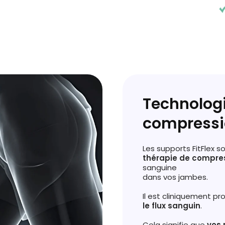
Technologi
compressi
Les supports FitFlex s
thérapie
de
compres
sanguine
dans vos jambes.
Il est cliniquement p
le flux sanguin
.
Cela signifie que
vos 