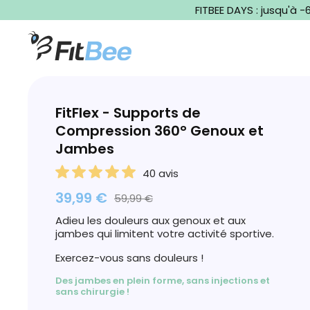
et
FITBEE DAYS : jusqu'à 
passer
au
contenu
FitFlex - Supports de
Compression 360° Genoux et
Jambes
40 avis
39,99 €
59,99 €
Adieu les douleurs aux genoux et aux
jambes qui limitent votre activité sportive.
Exercez-vous sans douleurs !
Des jambes en plein forme, sans injections et
sans chirurgie !