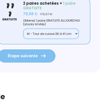
2 paires achetées +
1 paire
GRATUITE
79,98 €
179,97 €
Obtenez 1 paire GRATUITE AUJOURD’HUI
(stocks limités)
59,
39,
Étape suivante
de