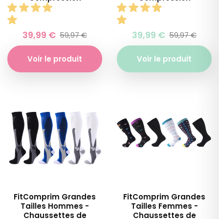
Prix
Prix
Prix
Prix
39,99 €
39,99 €
59,97 €
59,97 €
habituel
soldé
hab
sol
Voir le produit
Voir le produit
FitComprim Grandes
FitComprim Grandes
Tailles Hommes -
Tailles Femmes -
Chaussettes de
Chaussettes de