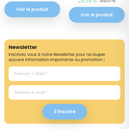
Prix
Prix
29,99 €
44,97 €
habituel
soldé
hab
sol
Voir le produit
Voir le produit
Newsletter
Inscrivez vous à notre Newsletter pour ne louper
aucune information importante ou promotion !
S'inscrire