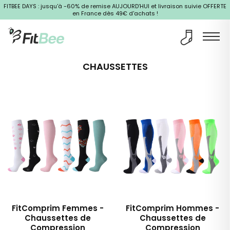
et
FITBEE DAYS : jusqu'à -60% de remise AUJOURD’HUI et livraison suivie OFFERTE
passer
en France dès 49€ d'achats !
au
contenu
Collection:
CHAUSSETTES
FitComprim Femmes -
FitComprim Hommes -
Chaussettes de
Chaussettes de
Compression
Compression