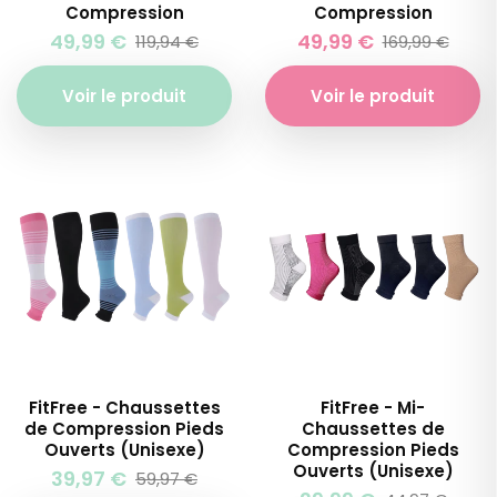
Compression
Compression
Prix
Prix
Prix
Prix
49,99 €
49,99 €
119,94 €
169,99 €
habituel
soldé
hab
sol
Voir le produit
Voir le produit
FitFree - Chaussettes
FitFree - Mi-
de Compression Pieds
Chaussettes de
Ouverts (Unisexe)
Compression Pieds
Ouverts (Unisexe)
Prix
Prix
39,97 €
59,97 €